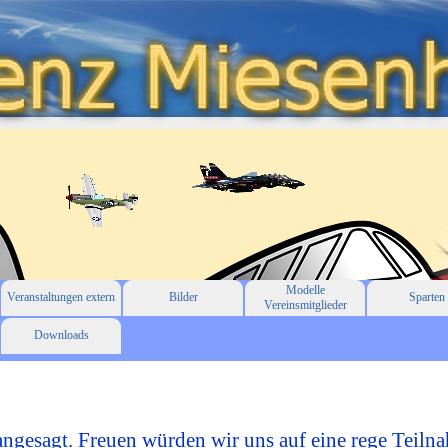
Modelle
Veranstaltungen extern
Bilder
Sparten
Vereinsmitglieder
Downloads
 angesagt. Freuen würden wir uns auf eine rege Teiln