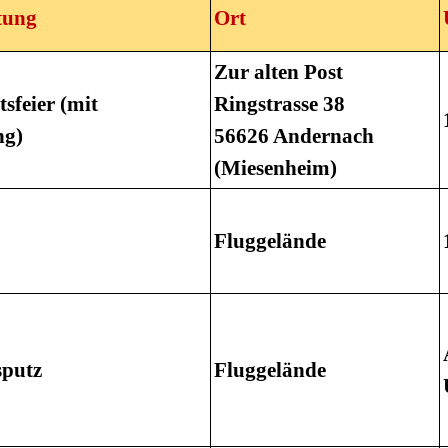
tung
Ort
Zur alten Post
sfeier (mit
Ringstrasse 38
ng)
56626 Andernach
(Miesenheim)
Fluggelände
sputz
Fluggelände