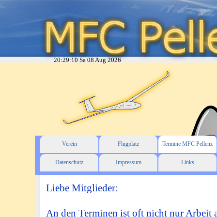
20:29:11
Sa 08 Aug 2026
Verein
Flugplatz
Termine MFC Pellenz
Datenschutz
Impressum
Links
Liebe Mitglieder:
An den Terminen ist oft nicht nur Arbeit